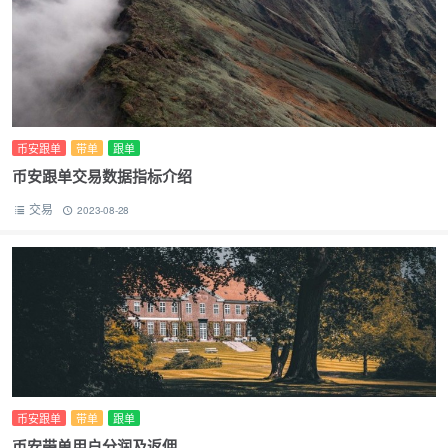
币安跟单
带单
跟单
币安跟单交易数据指标介绍
交易
2023-08-28
币安跟单
带单
跟单
币安带单用户分润及返佣