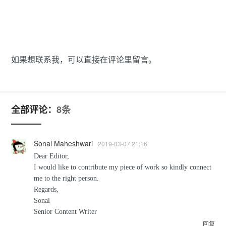
如果想联系我，可以直接在评论里留言。
全部评论：
8条
Sonal Maheshwari
2019-03-07 21:16
Dear Editor,
I would like to contribute my piece of work so kindly connect
me to the right person.
Regards,
Sonal
Senior Content Writer
回复