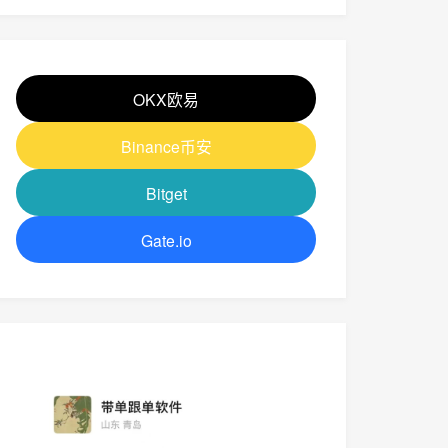
OKX欧易
Binance币安
Bitget
Gate.io