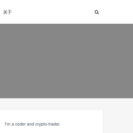
关于
I'm a coder and crypto-trader.