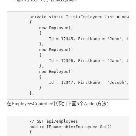
        private static IList<Employee> list = new Li
        {

            new Employee()

            {

                Id = 12345, FirstName = "John", Last
            },

            new Employee()

            {

                Id = 12346, FirstName = "Jane", Last
            },

            new Employee()

            {

                Id = 12347, FirstName = "Joseph", La
            }

在EmployeesController中添加下面5个Action方法：
        // GET api/employees

        public IEnumerable<Employee> Get()

        {
