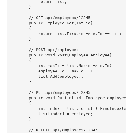
            return list;

        }

        // GET api/employees/12345

        public Employee Get(int id)

        {

            return list.First(e => e.Id == id);

        }

        // POST api/employees

        public void Post(Employee employee)

        {

            int maxId = list.Max(e => e.Id);

            employee.Id = maxId + 1;

            list.Add(employee);

        }

        // PUT api/employees/12345

        public void Put(int id, Employee employee)

        {

            int index = list.ToList().FindIndex(e =>
            list[index] = employee;

        }

        // DELETE api/employees/12345
