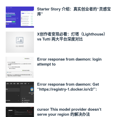
Starter Story 介绍：真实创业者的“灵感宝
库”
X创作者变现必看：灯塔（Lighthouse）
vs Tutti 两大平台深度对比
Error response from daemon: login
attempt to
https://<ACCOUNT_ID>.dkr.ecr.ap-
northeast-1.amazonaws.com/v2/ failed
with status: 400 Bad Request
Error response from daemon: Get
“https://registry-1.docker.io/v2/”:
proxyconnect tcp: dial tcp
127.0.0.1:33210: connect: connection
refused 的解决办法
cursor This model provider doesn’t
serve your region 的解决办法