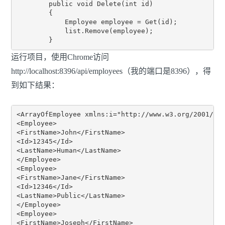
        public void Delete(int id)

        {

            Employee employee = Get(id);

            list.Remove(employee);

运行项目，使用Chrome访问
http://localhost:8396/api/employees（我的端口是8396），得
到如下结果：
<ArrayOfEmployee xmlns:i="http://www.w3.org/2001/XML
<Employee>

<FirstName>John</FirstName>

<Id>12345</Id>

<LastName>Human</LastName>

</Employee>

<Employee>

<FirstName>Jane</FirstName>

<Id>12346</Id>

<LastName>Public</LastName>

</Employee>

<Employee>

<FirstName>Joseph</FirstName>
