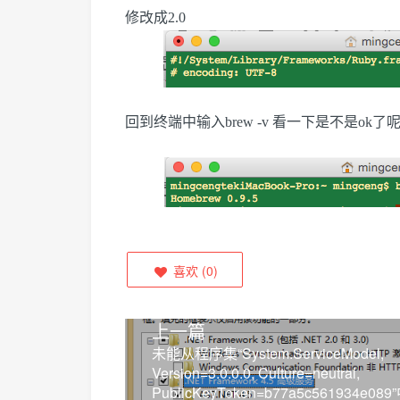
修改成2.0
回到终端中输入brew -v 看一下是不是ok了
喜欢
(
0
)
上一篇
未能从程序集“System.ServiceModel,
Version=3.0.0.0, Culture=neutral,
PublicKeyToken=b77a5c561934e08