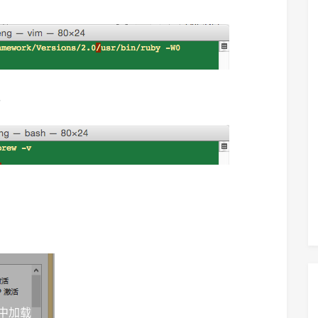
呢
9”中加载