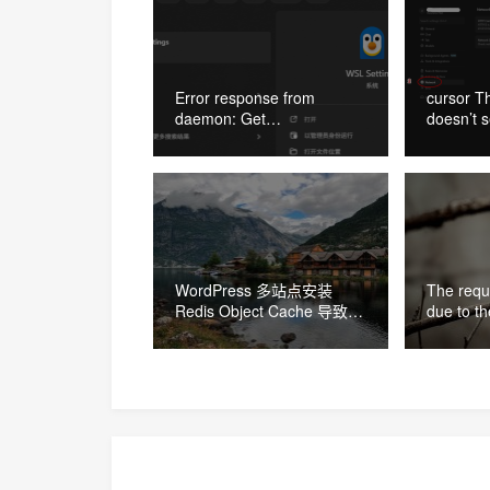
Error response from
cursor T
daemon: Get
doesn’t s
“https://registry-
的解决办
1.docker.io/v2/”:
proxyconnect tcp: dial tcp
127.0.0.1:33210: connect:
connection refused 的解决
办法
WordPress 多站点安装
The requ
Redis Object Cache 导致网
due to th
站打不开的解决办法
HttpClien
seconds
法