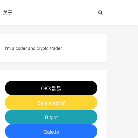
关于
I'm a coder and crypto-trader.
OKX欧易
Binance币安
Bitget
Gate.io