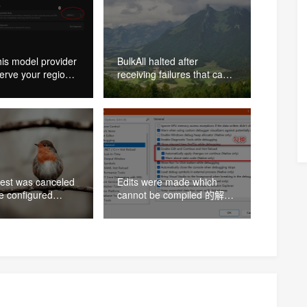
his model provider
BulkAll halted after
erve your region
receiving failures that can
法
not be retried from _bulk 的
解决办法
est was canceled
Edits were made which
e configured
cannot be compiled 的解决
t.Timeout of 100
办法
 elapsing.的解决办