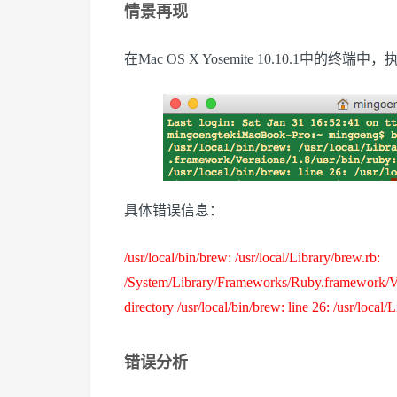
情景再现
在Mac OS X Yosemite 10.10.1中
具体错误信息：
/usr/local/bin/brew: /usr/local/Library/brew.rb:
/System/Library/Frameworks/Ruby.framework/Versi
directory
/usr/local/bin/brew: line 26: /usr/local
错误分析