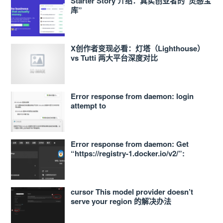
Starter Story 介绍：真实创业者的“灵感宝
库”
X创作者变现必看：灯塔（Lighthouse）
vs Tutti 两大平台深度对比
Error response from daemon: login
attempt to
https://<ACCOUNT_ID>.dkr.ecr.ap-
northeast-1.amazonaws.com/v2/ failed
with status: 400 Bad Request
Error response from daemon: Get
“https://registry-1.docker.io/v2/”:
proxyconnect tcp: dial tcp
127.0.0.1:33210: connect: connection
refused 的解决办法
cursor This model provider doesn’t
serve your region 的解决办法