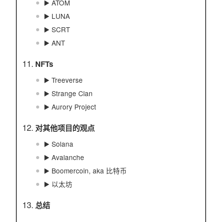
▶️ ATOM
▶️ LUNA
▶️ SCRT
▶️ ANT
NFTs
▶️ Treeverse
▶️ Strange Clan
▶️ Aurory Project
对其他项目的观点
▶️ Solana
▶️ Avalanche
▶️ Boomercoin, aka 比特币
▶️ 以太坊
总结