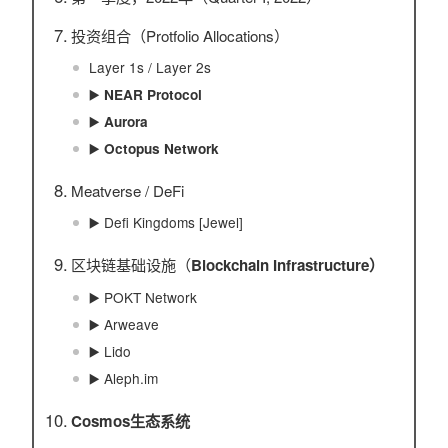
投资组合（Protfolio Allocations）
Layer 1s / Layer 2s
▶️
NEAR Protocol
▶️
Aurora
▶️
Octopus Network
Meatverse / DeFi
▶️ Defi Kingdoms [Jewel]
区块链基础设施（
Blockchain Infrastructure）
▶️ POKT Network
▶️ Arweave
▶️ Lido
▶️ Aleph.im
Cosmos生态系统