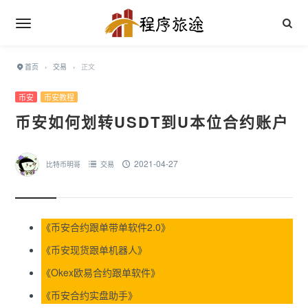
首页
›
交易
›
正文
币安
币安教程
币安如何划转USDT到U本位合约账户
2021-04-27
比特币明哥
交易
《
币安合约跟单带单软件2.0
》
《
币安现货跟单机器人
》
《
Okex欧易合约跟单软件
》
《
币安合约实盘助手
》