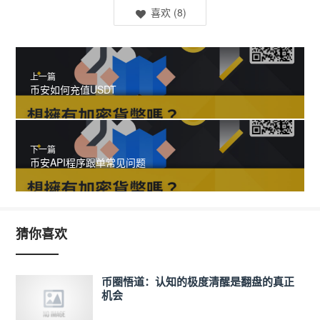
喜欢
(
8
)
上一篇
币安如何充值USDT
下一篇
币安API程序跟单常见问题
猜你喜欢
币圈悟道：认知的极度清醒是翻盘的真正
机会