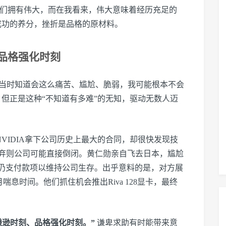
望你们拥有伟大，而在我看来，伟大意味着经历充足的
成功的养分，挫折是品格的原材料。
是品格强化时刻
如果当时知道会这么痛苦、尴尬、脆弱，我可能根本不会
但正是这种“不知道有多难”的无知，驱动无数人迈
NVIDIA拿下公司历史上最大的合同，却很快发现技
弃则公司可能直接倒闭。黄仁勋亲自飞去日本，尴尬
对方仍支付款项以维持公司生存。出乎意料的是，对方展
喘息时间。他们抓住机会推出Riva 128显卡，最终
谦逊时刻、品格强化时刻。”
谦卑求助有时能带来意