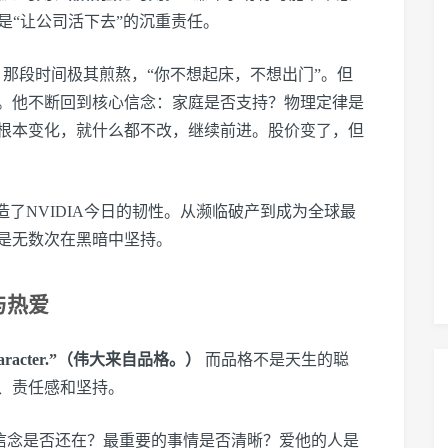
是“让公司活下去”的沉重责任。
0%。那段时间极其煎熬，“你不想起床，不想出门”。但
。他不断回到核心信念：家庭是否支持？物理定律是
根本变化，就什么都不改，继续前进。股价变了，但
造了NVIDIA今日的韧性。从濒临破产到成为全球最
是无数次在黑暗中坚持。
与热爱
om character.”（伟大来自品格。）
而品格不是天生的聪
、责任感和坚持。
：核心信念是否还在？最重要的事情是否清晰？爱他的人是