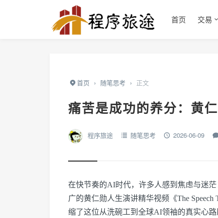
首页
交易
首页
›
随笔思考
›
正文
痛苦是成功的养分：黄仁
程序旅途
随笔思考
2026-06-09
在快节奏的AI时代，许多人感到焦虑与迷茫
广的黄仁勋人生演讲精华视频《The Speech Tha
缩了这位从洗碗工到全球AI领袖的真实心路