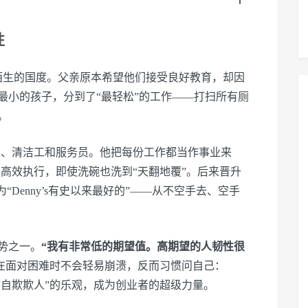
性
陌生的国度。父亲原本希望他们接受良好教育，却因
最小的孩子，分到了“最轻松”的工作——打扫所有厕
。
碗工、清洁工和服务员。他把每份工作都当作事业来
就位）、高效执行，即使洗碗也洗到“天翻地覆”。后来晋升
为“Denny’s有史以来最好的”——从不空手去、空手
势之一。
“我有非常低的期望值。高期望的人韧性很
在面对困难时不会轻易崩溃，反而习惯问自己：
多难？）这种“自欺欺人”的乐观，成为创业者的超级力量。