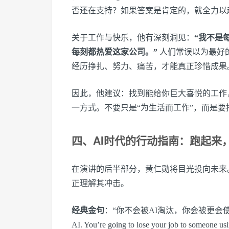
否还在支持？如果答案是肯定的，就全力以
关于工作与快乐，他有深刻洞见：
“我不是
每刻都热爱这家公司。”
人们常误以为最好
经历挣扎、努力、痛苦，才能真正珍惜成果
因此，他建议：找到能给你巨大喜悦的工作
一方式。不要只是“为生活而工作”，而是要把它当作
四、AI时代的行动指南：跑起来
在演讲的后半部分，黄仁勋将目光投向未来
正理解其冲击。
经典金句
：“你不会被AI淘汰，你会被更会使用AI的人淘汰。
AI. You’re going to lose your job to someone u