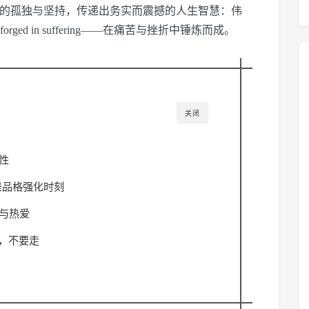
时的孤独与坚持，传递出务实而震撼的人生智慧：伟
d in suffering——在痛苦与挫折中锤炼而成。
关闭
性
败是品格强化时刻
与热爱
来，不要走