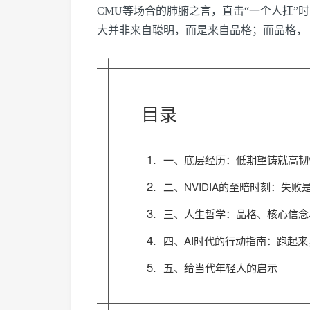
CMU等场合的肺腑之言，直击“一个人扛”
大并非来自聪明，而是来自品格；而品格， forge
目录
一、底层经历：低期望铸就高韧
二、NVIDIA的至暗时刻：失
三、人生哲学：品格、核心信念
四、AI时代的行动指南：跑起
五、给当代年轻人的启示