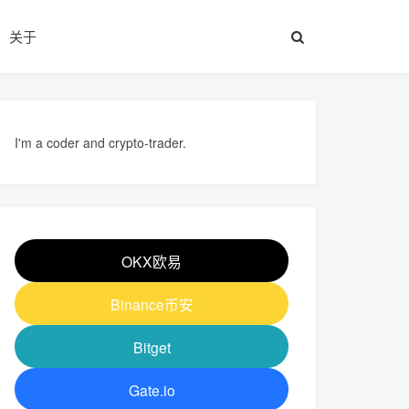
关于
I'm a coder and crypto-trader.
OKX欧易
Binance币安
Bitget
Gate.io