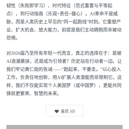
韧性（失败即学习）、时代特征（范式重置与平等起
点），到行动指南（乐观+责任+雄心）。AI革命不是威
胁，而是人类历史上罕见的“同一起跑线”时刻。它重塑产
业、扩大机会、放大能力，前提是我们主动拥抱而非被动
恐惧。
对2026届乃至所有年轻一代而言，真正的选择在于：是被
AI浪潮裹挟，还是成为引领者？历史站在行动者一边。让
我们牢记黄仁勋的告诫——“跑起来，不要走。”以心投入
工作，负责任地创新，用AI扩展人类潜能而非限制它。这
样，我们不仅能实现个人美国梦（或中国梦），更能共同
铸就更繁荣、智慧的未来。
喜欢
(
0
)