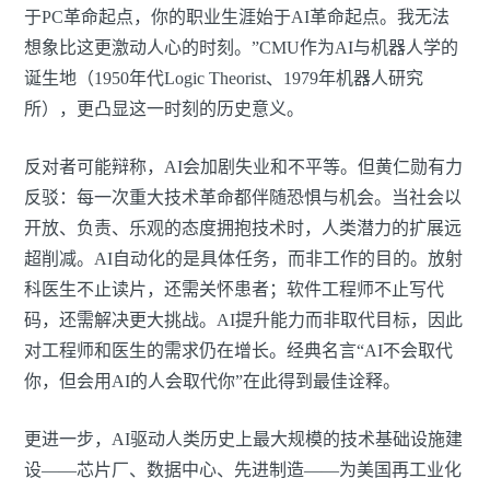
于PC革命起点，你的职业生涯始于AI革命起点。我无法
想象比这更激动人心的时刻。”CMU作为AI与机器人学的
诞生地（1950年代Logic Theorist、1979年机器人研究
所），更凸显这一时刻的历史意义。
反对者可能辩称，AI会加剧失业和不平等。但黄仁勋有力
反驳：每一次重大技术革命都伴随恐惧与机会。当社会以
开放、负责、乐观的态度拥抱技术时，人类潜力的扩展远
超削减。AI自动化的是具体任务，而非工作的目的。放射
科医生不止读片，还需关怀患者；软件工程师不止写代
码，还需解决更大挑战。AI提升能力而非取代目标，因此
对工程师和医生的需求仍在增长。经典名言“AI不会取代
你，但会用AI的人会取代你”在此得到最佳诠释。
更进一步，AI驱动人类历史上最大规模的技术基础设施建
设——芯片厂、数据中心、先进制造——为美国再工业化