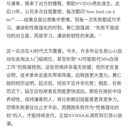
与谦卑，换来了对方的慷慨，帮助NVIDIA绝处逢生。此
后33年，公司多次自我重塑，每次都问“how hard can it
be?”——结果总是比想象中更难，但每一次失败都成为学
习、谦逊和性格强化的时刻。黄仁勋强调：“失败不是成
功的对立面，而是学习、谦逊和韧性的来源。”
这一论点在AI时代尤为重要。今天，许多毕业生担心AI自
动化会淘汰入门级岗位，甚至听到“AI可能取代50%白领
工作”的极端预测。这些恐惧并非毫无依据，但历史反复
证明，技术革命总是先带来阵痛，后释放更大潜力。黄仁
勋的经历证明，起点低、经验不足并非劣势；相反，在新
范式下，缺乏旧包袱者反而能更快适应。那些在挫折中培
养韧性、保持谦卑的人，将比依赖旧技能者更具竞争力。
恐惧失败者往往止步不前，而拥抱失败作为“性格强化时
刻”的人，才能持续迭代，正如NVIDIA从濒死到引领AI浪
潮。