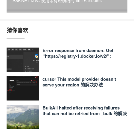
ASP.NET MVC 使用带有短横线的html Attributes
猜你喜欢
Error response from daemon: Get
“https://registry-1.docker.io/v2/”:
proxyconnect tcp: dial tcp
127.0.0.1:33210: connect: connection
refused 的解决办法
cursor This model provider doesn’t
serve your region 的解决办法
BulkAll halted after receiving failures
that can not be retried from _bulk 的解决
办法