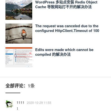
WordPress 多站点安装 Redis Object
Cache 导致网站打不开的解决办法
The request was canceled due to the
configured HttpClient.Timeout of 100
seconds elapsing.的解决办法
Edits were made which cannot be
compiled 的解决办法
全部评论：
1条
1111
2020-10-29 11:55
1