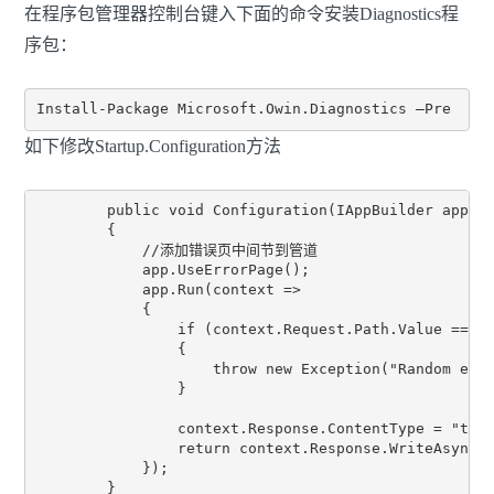
在程序包管理器控制台键入下面的命令安装Diagnostics程
序包：
如下修改Startup.Configuration方法
        public void Configuration(IAppBuilder app)

        {

            //添加错误页中间节到管道

            app.UseErrorPage();

            app.Run(context =>

            {

                if (context.Request.Path.Value == "/
                {

                    throw new Exception("Random exce
                }

                context.Response.ContentType = "text
                return context.Response.WriteAsync("
            });
