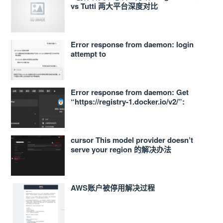
vs Tutti 两大平台深度对比
Error response from daemon: login
attempt to
https://<ACCOUNT_ID>.dkr.ecr.ap-
northeast-1.amazonaws.com/v2/ failed
with status: 400 Bad Request
Error response from daemon: Get
“https://registry-1.docker.io/v2/”:
proxyconnect tcp: dial tcp
127.0.0.1:33210: connect: connection
refused 的解决办法
cursor This model provider doesn’t
serve your region 的解决办法
AWS账户被停用解决过程