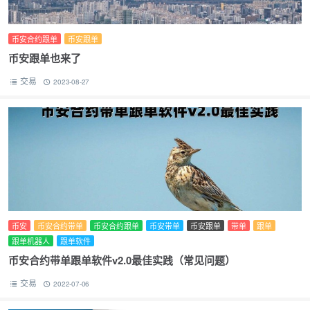
币安合约跟单
币安跟单
币安跟单也来了
交易
2023-08-27
币安
币安合约带单
币安合约跟单
币安带单
币安跟单
带单
跟单
跟单机器人
跟单软件
币安合约带单跟单软件v2.0最佳实践（常见问题）
交易
2022-07-06