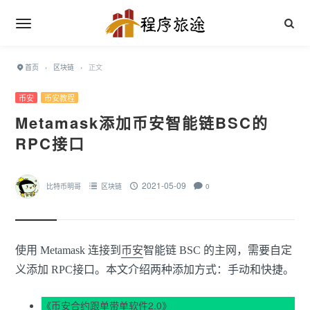
首页
›
区块链
›
正文
币安
币安教程
Metamask添加币安智能链BSC的
RPC接口
2021-05-09
比特币明哥
区块链
0
使用 Metamask 连接到
币安
智能链 BSC 的主网，需要自定
义添加 RPC接口。本文介绍两种添加方式：手动和快捷。
《
币安合约跟单带单软件2.0
》