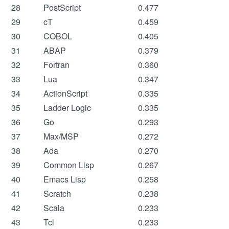
28
PostScript
0.477
29
cT
0.459
30
COBOL
0.405
31
ABAP
0.379
32
Fortran
0.360
33
Lua
0.347
34
ActionScript
0.335
35
Ladder Logic
0.335
36
Go
0.293
37
Max/MSP
0.272
38
Ada
0.270
39
Common Lisp
0.267
40
Emacs Lisp
0.258
41
Scratch
0.238
42
Scala
0.233
43
Tcl
0.233