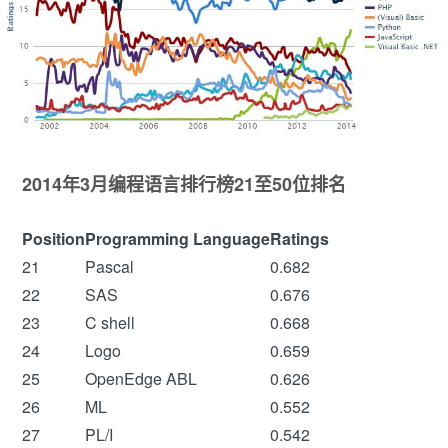
2014年3月编程语言排行榜21至50位排名
Position
Programming Language
Ratings
21
Pascal
0.682
22
SAS
0.676
23
C shell
0.668
24
Logo
0.659
25
OpenEdge ABL
0.626
26
ML
0.552
27
PL/I
0.542