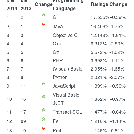
Change
Ratings
Change
2014
2013
Language
1
2
C
17.535%
+0.39%
2
1
Java
16.406%
-1.75%
3
3
Objective-C
12.143%
+1.91%
4
4
C++
6.313%
-2.80%
5
5
C#
5.572%
-1.02%
6
6
PHP
3.698%
-1.11%
7
7
(Visual) Basic
2.955%
-1.65%
8
8
Python
2.021%
-2.37%
9
11
JavaScript
1.899%
+0.53%
Visual Basic
10
16
1.862%
+0.97%
.NET
11
17
Transact-SQL
1.477%
+0.64%
12
69
F#
1.216%
+1.14%
13
10
Perl
1.149%
-0.81%