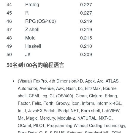
44
Prolog
0.227
45
R
0.227
46
RPG (OS/400)
0.219
47
Z shell
0.219
48
Moto
0.215
49
Haskell
0.210
50
J#
0.209
50名到100名的编程语言
(Visual) FoxPro, 4th Dimension/4D, Apex, Arc, ATLAS,
Automator, Avenue, Awk, Bash, bc, BlitzMax, Bourne
shell, CFML, cg, CL (OS/400), Clean, Clojure, Erlang,
Factor, Felix, Forth, Groovy, Icon, Inform, Informix-4GL,
Io, J, JavaFX Script, JScript.NET, Korn shell, LabVIEW,
M4, Magic, Mercury, Modula-2, NATURAL, NXT-G,
OCaml, PILOT, Programming Without Coding Technology,
Pure Data, Q, S, S-PLUS, Scheme, Standard ML, TOM,