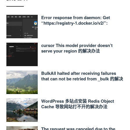
Error response from daemon: Get
“https://registry-1.docker.io/v2/”:
proxyconnect tcp: dial tcp
127.0.0.1:33210: connect: connection
refused 的解决办法
cursor This model provider doesn’t
serve your region 的解决办法
BulkAll halted after receiving failures
that can not be retried from _bulk 的解决
办法
WordPress 多站点安装 Redis Object
Cache 导致网站打不开的解决办法
The request was canceled due to the