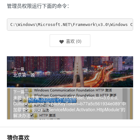
管理员权限运行下面的命令：
喜欢
(
0
)
上一篇
北京第一晚
下一篇
未能从程序集“System.ServiceModel, Version=3.0.0.0,
Culture=neutral, PublicKeyToken=b77a5c561934e089”中
加载类型“System.ServiceModel.Activation.HttpModule”的
解决办法
猜你喜欢