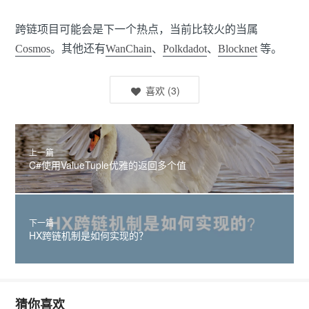
跨链项目可能会是下一个热点，当前比较火的当属
Cosmos
。其他还有
WanChain
、
Polkdadot
、
Blocknet
等。
喜欢
(
3
)
上一篇
C#使用ValueTuple优雅的返回多个值
下一篇
HX跨链机制是如何实现的？
猜你喜欢