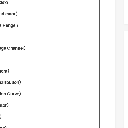
dex)
dicator）
Range )
）
e Channel）
ent）
tribution）
on Curve）
ator）
s）