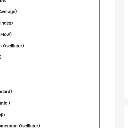
ume）
verage）
Index）
Flow）
scillator）
m）
ndard）
mic ）
p)
tum Oscillator）