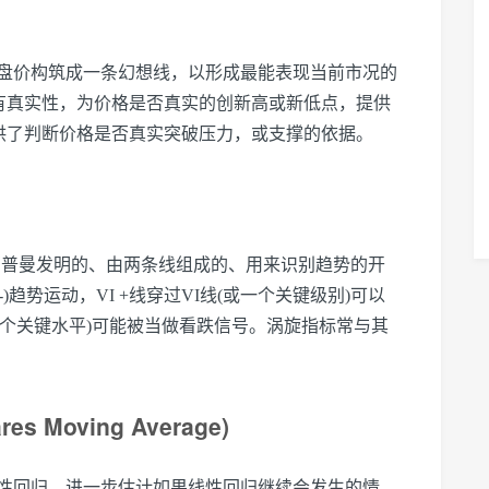
盘价构筑成一条幻想线，以形成最能表现当前市况的
更有真实性，为价格是否真实的创新高或新低点，提供
提供了判断价格是否真实突破压力，或支撑的依据。
斯·西普曼发明的、由两条线组成的、用来识别趋势的开
 -)趋势运动，VI +线穿过VI线(或一个关键级别)可以
ine(或一个关键水平)可能被当做看跌信号。涡旋指标常与其
 Moving Average)
性回归，进一步估计如果线性回归继续会发生的情