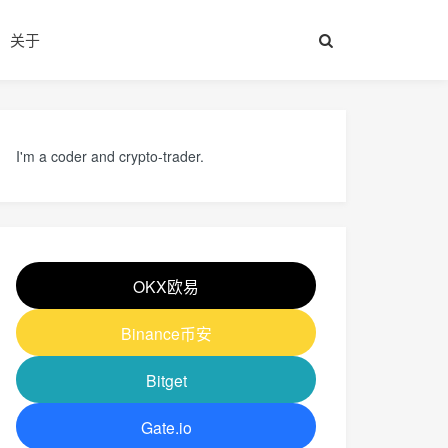
关于
I'm a coder and crypto-trader.
OKX欧易
Binance币安
Bitget
Gate.io