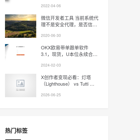
2022-04-06
微信开发者工具 当前系统代
理不是安全代理，是否信任
的解决办法
2020-06-30
OKX欧易带单跟单软件
3.1，现货，U本位永续合
约，币本位永续合约，交割
2024-02-03
合约，支持跨交易所
X创作者变现必看：灯塔
（Lighthouse） vs Tutti 两
大平台深度对比
2026-06-25
热门标签