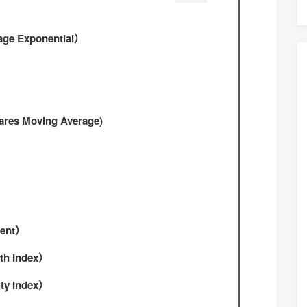
 Exponential）
s Moving Average)
）
ient）
h Index）
ty Index）