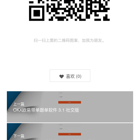
喜欢
(
0
)
上一篇
OKX欧易带单跟单软件 3.1 社交版
下一篇