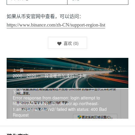
如果从币安官网中查看，可以访问：
https://www.binance.com/zh-CN/support-region-list
喜欢
(
0
)
上一篇
2000—2020：一段温暖而加速的二十年
下一篇
Error response from daemon: login attempt to
https://<ACCOUNT_ID>.dkr.ecr.ap-northeast-
1.amazonaws.com/v2/ failed with status: 400 Bad
Request