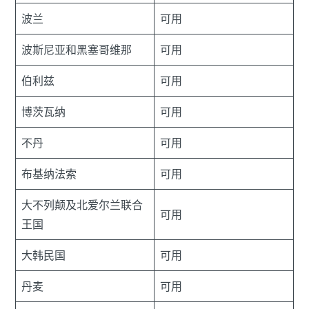
波兰
可用
波斯尼亚和黑塞哥维那
可用
伯利兹
可用
博茨瓦纳
可用
不丹
可用
布基纳法索
可用
大不列颠及北爱尔兰联合
可用
王国
大韩民国
可用
丹麦
可用