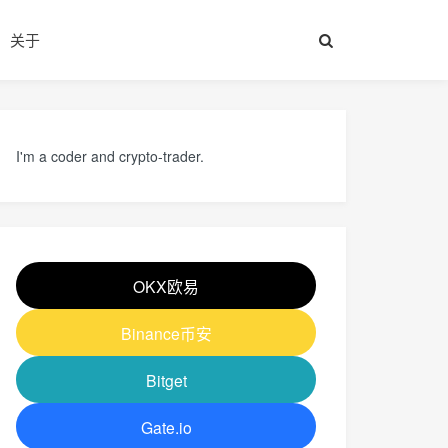
关于
I'm a coder and crypto-trader.
OKX欧易
Binance币安
Bitget
Gate.io