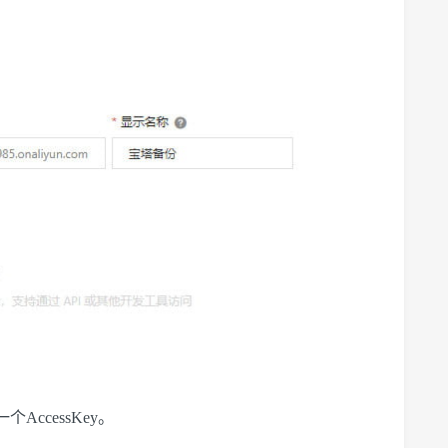
ccessKey。