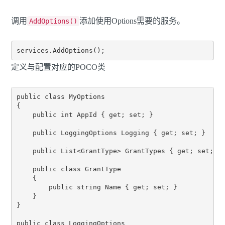
调用
添加使用Options需要的服务。
AddOptions()
定义与配置对应的POCO类
public class MyOptions

{

    public int AppId { get; set; }

    public LoggingOptions Logging { get; set; }

    public List<GrantType> GrantTypes { get; set; }

    public class GrantType

    {

        public string Name { get; set; }

    }

}

public class LoggingOptions
