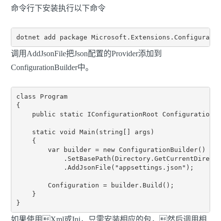
命令行下安装执行以下命令
调用AddJsonFile把Json配置的Provider添加到
ConfigurationBuilder中。
class Program

{

    public static IConfigurationRoot Configuration {
    static void Main(string[] args)

    {

        var builder = new ConfigurationBuilder()

            .SetBasePath(Directory.GetCurrentDirecto
            .AddJsonFile("appsettings.json");

        Configuration = builder.Build();

    }

如果使用Xml或Ini，只需安装相应的包，然后调用相