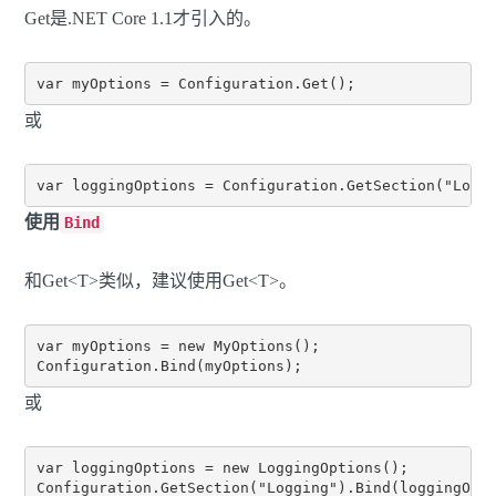
Get是.NET Core 1.1才引入的。
或
使用
Bind
和Get<T>类似，建议使用Get<T>。
var myOptions = new MyOptions();

或
var loggingOptions = new LoggingOptions();
