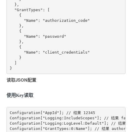
  },

  "GrantTypes": [

    {

      "Name": "authorization_code"

    },

    {

      "Name": "password"

    },

    {

      "Name": "client_credentials"

    }

  ]

读取JSON配置
使用Key读取
Configuration["AppId"]; // 结果 12345

Configuration["Logging:IncludeScopes"]; // 结果 false
Configuration["Logging:LogLevel:Default"]; // 结果 De