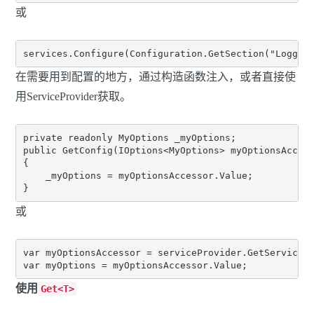
或
在需要用到配置的地方，通过构造函数注入，或者直接使
用ServiceProvider获取。
private readonly MyOptions _myOptions;

public GetConfig(IOptions<MyOptions> myOptionsAccess
{

    _myOptions = myOptionsAccessor.Value;

或
var myOptionsAccessor = serviceProvider.GetService<I
使用
Get<T>