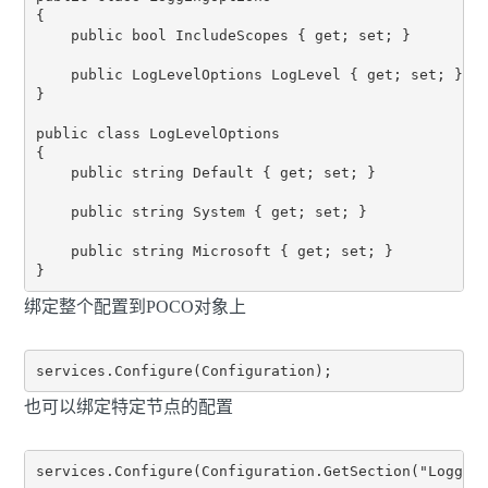
{

    public bool IncludeScopes { get; set; }

    public LogLevelOptions LogLevel { get; set; }

}

public class LogLevelOptions

{

    public string Default { get; set; }

    public string System { get; set; }

    public string Microsoft { get; set; }

绑定整个配置到POCO对象上
也可以绑定特定节点的配置