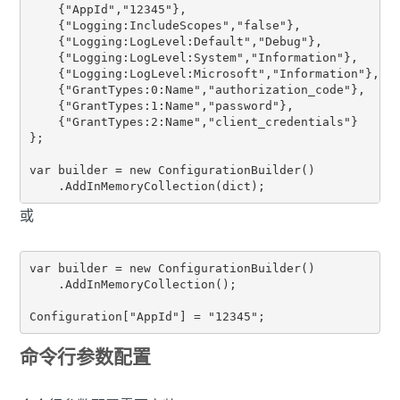
    {"AppId","12345"},

    {"Logging:IncludeScopes","false"},

    {"Logging:LogLevel:Default","Debug"},

    {"Logging:LogLevel:System","Information"},

    {"Logging:LogLevel:Microsoft","Information"},

    {"GrantTypes:0:Name","authorization_code"},

    {"GrantTypes:1:Name","password"},

    {"GrantTypes:2:Name","client_credentials"}

};

var builder = new ConfigurationBuilder()

或
var builder = new ConfigurationBuilder()

    .AddInMemoryCollection();

命令行参数配置