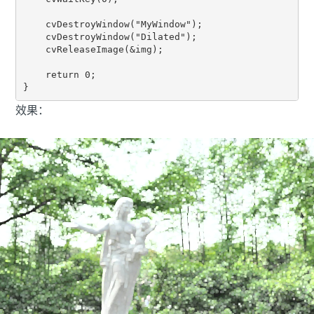
    cvDestroyWindow("MyWindow");

    cvDestroyWindow("Dilated");

    cvReleaseImage(&img);

    return 0;

}
效果：