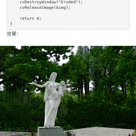
    cvDestroyWindow("Eroded");

    cvReleaseImage(&img);

    return 0;

}
效果：