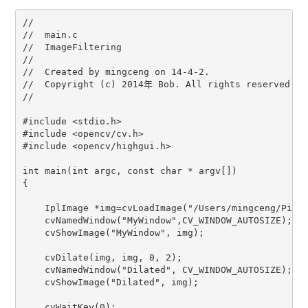
//

//  main.c

//  ImageFiltering

//

//  Created by mingceng on 14-4-2.

//  Copyright (c) 2014年 Bob. All rights reserved.

//

#include <stdio.h>

#include <opencv/cv.h>

#include <opencv/highgui.h>

int main(int argc, const char * argv[])

{

    IplImage *img=cvLoadImage("/Users/mingceng/Pictu
    cvNamedWindow("MyWindow",CV_WINDOW_AUTOSIZE);

    cvShowImage("MyWindow", img);

    cvDilate(img, img, 0, 2);

    cvNamedWindow("Dilated", CV_WINDOW_AUTOSIZE);

    cvShowImage("Dilated", img);

    cvWaitKey(0);
