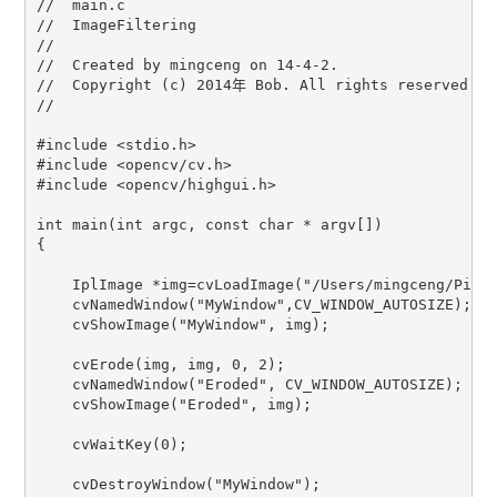
//  main.c

//  ImageFiltering

//

//  Created by mingceng on 14-4-2.

//  Copyright (c) 2014年 Bob. All rights reserved.

//

#include <stdio.h>

#include <opencv/cv.h>

#include <opencv/highgui.h>

int main(int argc, const char * argv[])

{

    IplImage *img=cvLoadImage("/Users/mingceng/Pictu
    cvNamedWindow("MyWindow",CV_WINDOW_AUTOSIZE);

    cvShowImage("MyWindow", img);

    cvErode(img, img, 0, 2);

    cvNamedWindow("Eroded", CV_WINDOW_AUTOSIZE);

    cvShowImage("Eroded", img);

    cvWaitKey(0);

    cvDestroyWindow("MyWindow");
