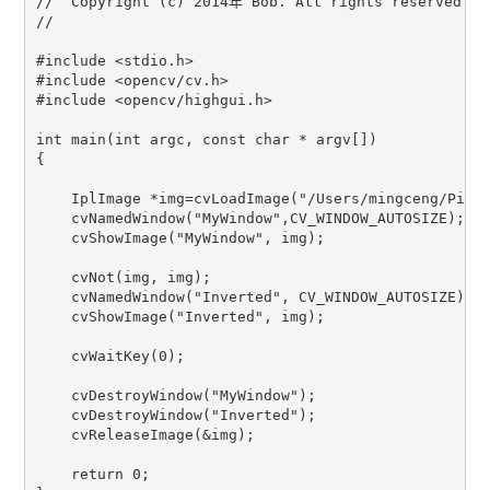
//  Copyright (c) 2014年 Bob. All rights reserved.

//

#include <stdio.h>

#include <opencv/cv.h>

#include <opencv/highgui.h>

int main(int argc, const char * argv[])

{

    IplImage *img=cvLoadImage("/Users/mingceng/Pictu
    cvNamedWindow("MyWindow",CV_WINDOW_AUTOSIZE);

    cvShowImage("MyWindow", img);

    cvNot(img, img);

    cvNamedWindow("Inverted", CV_WINDOW_AUTOSIZE);

    cvShowImage("Inverted", img);

    cvWaitKey(0);

    cvDestroyWindow("MyWindow");

    cvDestroyWindow("Inverted");

    cvReleaseImage(&img);

    return 0;
