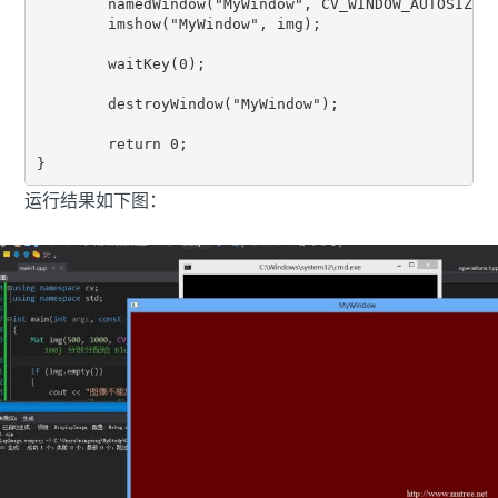
	namedWindow("MyWindow", CV_WINDOW_AUTOSIZE);

	imshow("MyWindow", img); 

	waitKey(0);

	destroyWindow("MyWindow"); 

	return 0;

}
运行结果如下图：