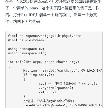
在
基于VS2013搭建OpenCV开发环境
这篇文章的最后给出
了一个简单的Demo，这个例子跟本篇使用的例子是一样
的。打开C++ IDE并创建一个新的项目，新建一个源文
件，粘贴下面的代码：
#include <opencv2\highgui\highgui.hpp>

#include <iostream>

using namespace cv;

using namespace std;

int main(int argc, const char** argv)

{

	Mat img = imread("earth.jpg", CV_LOAD_IMAGE_UNCHANGED);

	if (img.empty())

	{

		cout << "图像加载失败！" << endl;

		//system("pause");

		return -1;

	}

	//创建一个名字为MyWindow的窗口

	namedWindow("MyWindow", CV_WINDOW_AUTOSIZE);
