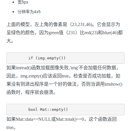
宽5px
分辨率为4x5
上面的模型，左上角的像素是（23,231,46)。它会显示为
呈绿色的颜色，因为green值（231）比red(23)和blue(46)都
大。
	if (img.empty())
如果imread()函数加载图像失败,'img'不会加载任何数据，
因此，img.empty()应该返回true。检查是否成功加载，如
果没有则退出程序是一个好的做法，否则当调用imshow()
函数时，程序就会崩溃。
	bool Mat::empty()
如果Mat::data==NULL或Mat::total()==0，这个函数返回
true。