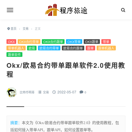
首页
›
交易
›
正文
OKX
OKX合约带单
OKX合约跟单
OKX带单
OKX跟单
带单
带单机器人
欧易
欧易合约带单
欧易合约跟单
跟单
跟单机器人
跟单软件
Okx/欧易合约带单跟单软件2.0使用教
程
2022-05-07
比特币明哥
交易
0
摘要：
本文为《Okx/欧易合约带单跟单软件2.0》的使用教程，包
括如何接入带单API，跟单API，如何设置跟单等。