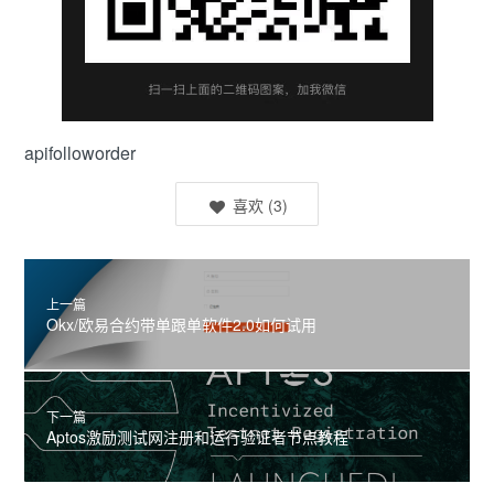
apifolloworder
喜欢
(
3
)
上一篇
Okx/欧易合约带单跟单软件2.0如何试用
下一篇
Aptos激励测试网注册和运行验证者节点教程