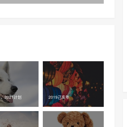
结，2021计划
2019己亥年