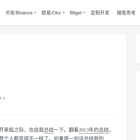
币安/Binance
欧易/Okx
Bitget
定制开发
随笔思考
0
诞节来临之际，也自我
总结
一下。翻看
2013年的总结
，
整个人都变得不一样了。如果用一句话总结我的