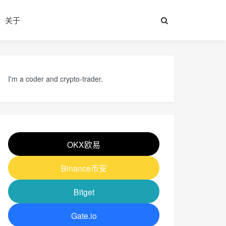
关于
I'm a coder and crypto-trader.
OKX欧易
Binance币安
Bitget
Gate.io