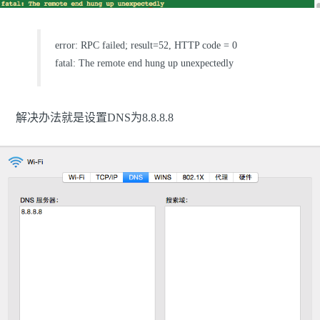
error: RPC failed; result=52, HTTP code = 0
fatal: The remote end hung up unexpectedly
解决办法就是设置DNS为8.8.8.8