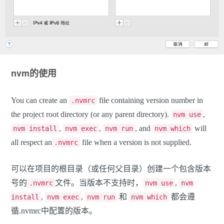
nvm的使用
You can create an
file containing version number in
.nvmrc
the project root directory (or any parent directory).
,
nvm use
,
,
, and
will
nvm install
nvm exec
nvm run
nvm which
all respect an
file when a version is not supplied.
.nvmrc
可以在项目的根目录（或任何父目录）创建一个包含版本
号的
文件。当版本不支持时，
,
.nvmrc
nvm use
nvm
,
,
和
都会遵
install
nvm exec
nvm run
nvm which
循.nvmrc中配置的版本。