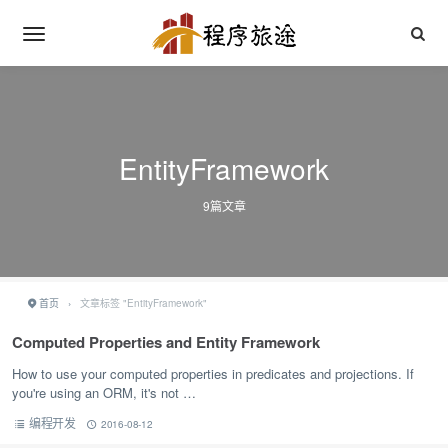
EntityFramework
9篇文章
首页
›
文章标签 "EntityFramework"
Computed Properties and Entity Framework
How to use your computed properties in predicates and projections. If
you're using an ORM, it's not …
编程开发
2016-08-12