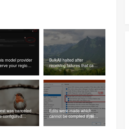
his model provider
BulkAll halted after
erve your region
receiving failures that can
法
not be retried from _bulk 的
解决办法
est was canceled
Edits were made which
e configured
cannot be compiled 的解决
t.Timeout of 100
办法
 elapsing.的解决办