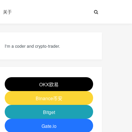
关于
I'm a coder and crypto-trader.
OKX欧易
Binance币安
Bitget
Gate.io