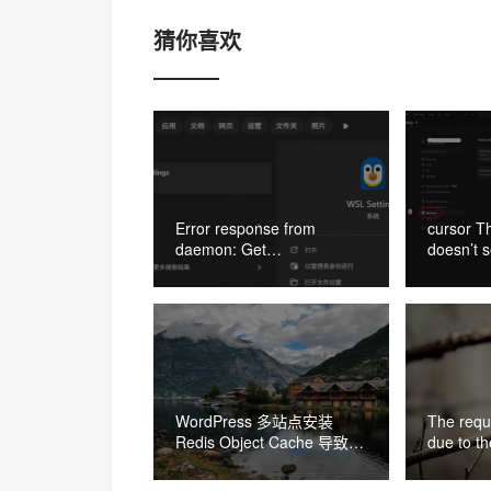
猜你喜欢
Error response from
cursor T
daemon: Get
doesn’t s
“https://registry-
的解决办
1.docker.io/v2/”:
proxyconnect tcp: dial tcp
127.0.0.1:33210: connect:
connection refused 的解决
办法
WordPress 多站点安装
The requ
Redis Object Cache 导致网
due to th
站打不开的解决办法
HttpClien
seconds