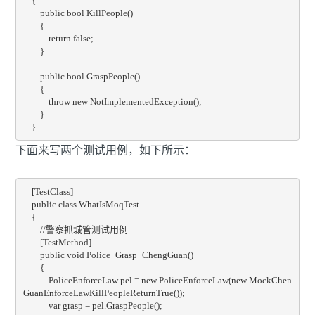
    {

        public bool KillPeople()

        {

            return false;

        }

        public bool GraspPeople()

        {

            throw new NotImplementedException();

        }

    }
下面来写两个测试用例，如下所示：
    [TestClass]

    public class WhatIsMoqTest

    {

        //警察抓城管测试用例

        [TestMethod]

        public void Police_Grasp_ChengGuan()

        {

            PoliceEnforceLaw pel = new PoliceEnforceLaw(new MockChen
GuanEnforceLawKillPeopleReturnTrue());

            var grasp = pel.GraspPeople();
