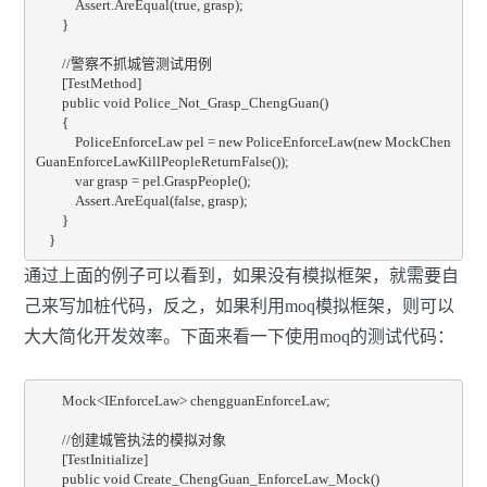
            Assert.AreEqual(true, grasp);

        }

        //警察不抓城管测试用例

        [TestMethod]

        public void Police_Not_Grasp_ChengGuan()

        {

            PoliceEnforceLaw pel = new PoliceEnforceLaw(new MockChen
GuanEnforceLawKillPeopleReturnFalse());

            var grasp = pel.GraspPeople();

            Assert.AreEqual(false, grasp);

        }

    }
通过上面的例子可以看到，如果没有模拟框架，就需要自
己来写加桩代码，反之，如果利用moq模拟框架，则可以
大大简化开发效率。下面来看一下使用moq的测试代码：
        Mock<IEnforceLaw> chengguanEnforceLaw;

        //创建城管执法的模拟对象

        [TestInitialize]

        public void Create_ChengGuan_EnforceLaw_Mock()
