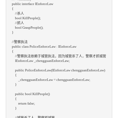
    public interface IEnforceLaw

    {

        //杀人

        bool KillPeople();

        //抓人

        bool GraspPeople();

    }

    //警察执法

    public class PoliceEnforceLaw : IEnforceLaw

    {

        //警察执法依赖于城管执法，因为城管杀了人，警察才抓城管

        IEnforceLaw _chengguanEnforceLaw;

        public PoliceEnforceLaw(IEnforceLaw chengguanEnforceLaw)

        {

            _chengguanEnforceLaw = chengguanEnforceLaw;

        }

        public bool KillPeople()

        {

            return false;

        }

        //城管杀了人，警察抓城管
