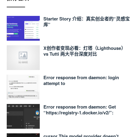
Starter Story 介绍：真实创业者的“灵感宝
库”
X创作者变现必看：灯塔（Lighthouse）
vs Tutti 两大平台深度对比
Error response from daemon: login
attempt to
https://<ACCOUNT_ID>.dkr.ecr.ap-
northeast-1.amazonaws.com/v2/ failed
with status: 400 Bad Request
Error response from daemon: Get
“https://registry-1.docker.io/v2/”:
proxyconnect tcp: dial tcp
127.0.0.1:33210: connect: connection
refused 的解决办法
cursor This model provider doesn’t