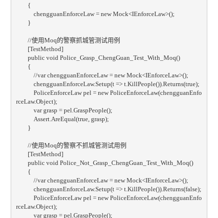
        {

            chengguanEnforceLaw = new Mock<IEnforceLaw>();

        }

        //使用Moq的警察抓城管测试用例

        [TestMethod]

        public void Police_Grasp_ChengGuan_Test_With_Moq()

        {

            //var chengguanEnforceLaw = new Mock<IEnforceLaw>();

            chengguanEnforceLaw.Setup(t => t.KillPeople()).Returns(true);

            PoliceEnforceLaw pel = new PoliceEnforceLaw(chengguanEnfo
rceLaw.Object);

            var grasp = pel.GraspPeople();

            Assert.AreEqual(true, grasp);

        }

        //使用Moq的警察不抓城管测试用例

        [TestMethod]

        public void Police_Not_Grasp_ChengGuan_Test_With_Moq()

        {

            //var chengguanEnforceLaw = new Mock<IEnforceLaw>();

            chengguanEnforceLaw.Setup(t => t.KillPeople()).Returns(false);

            PoliceEnforceLaw pel = new PoliceEnforceLaw(chengguanEnfo
rceLaw.Object);

            var grasp = pel.GraspPeople();
