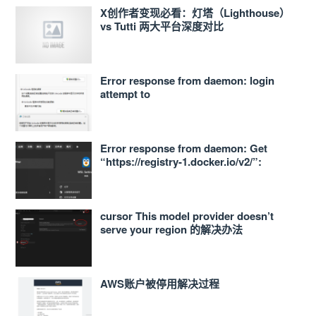
X创作者变现必看：灯塔（Lighthouse）
vs Tutti 两大平台深度对比
Error response from daemon: login
attempt to
https://<ACCOUNT_ID>.dkr.ecr.ap-
northeast-1.amazonaws.com/v2/ failed
with status: 400 Bad Request
Error response from daemon: Get
“https://registry-1.docker.io/v2/”:
proxyconnect tcp: dial tcp
127.0.0.1:33210: connect: connection
refused 的解决办法
cursor This model provider doesn’t
serve your region 的解决办法
AWS账户被停用解决过程