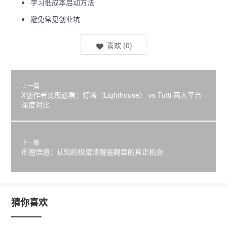
学习低成本启动方法
避免常见创业坑
喜欢
(
0
)
上一篇
X创作者变现必看：灯塔（Lighthouse） vs Tutti 两大平台
深度对比
下一篇
币圈悟道：认知的极度清醒是翻盘的真正机会
猜你喜欢