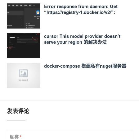
Error response from daemon: Get
“https://registry-1.docker.io/v2/”:
proxyconnect tcp: dial tcp
127.0.0.1:33210: connect: connection
refused 的解决办法
cursor This model provider doesn’t
serve your region 的解决办法
docker-compose 搭建私有nuget服务器
发表评论
昵称
*