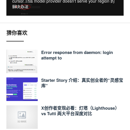
cursor This model provider doesn't serve your region 的
解决办法
猜你喜欢
Error response from daemon: login
attempt to
https://<ACCOUNT_ID>.dkr.ecr.ap-
northeast-1.amazonaws.com/v2/ failed
with status: 400 Bad Request
Starter Story 介绍：真实创业者的“灵感宝
库”
X创作者变现必看：灯塔（Lighthouse）
vs Tutti 两大平台深度对比