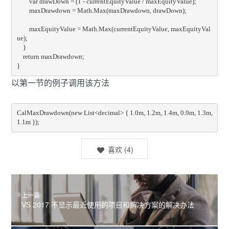
        var drawDown = (1 - currentEquityValue / maxEquityValue);

        maxDrawdown = Math.Max(maxDrawdown, drawDown);

        maxEquityValue = Math.Max(currentEquityValue, maxEquityVal
ue);

    }

    return maxDrawdown;

}
以第一节的例子调用该方法
CalMaxDrawdown(new List<decimal> { 1.0m, 1.2m, 1.4m, 0.9m, 1.3m, 
1.1m });
喜欢
(
4
)
上一篇
VS 2017 不显示最近使用的项目和解决方案的解决办法