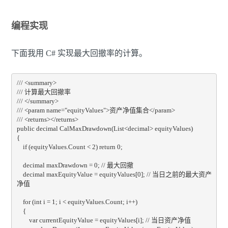
编程实现
下面我用 C# 实现最大回撤率的计算。
/// <summary>

/// 计算最大回撤率

/// </summary>

/// <param name="equityValues">资产净值集合</param>

/// <returns></returns>

public decimal CalMaxDrawdown(List<decimal> equityValues)

{

    if (equityValues.Count < 2) return 0;

    decimal maxDrawdown = 0; // 最大回撤

    decimal maxEquityValue = equityValues[0]; // 当日之前的最大资产
净值

    for (int i = 1; i < equityValues.Count; i++)

    {

        var currentEquityValue = equityValues[i]; // 当日资产净值
