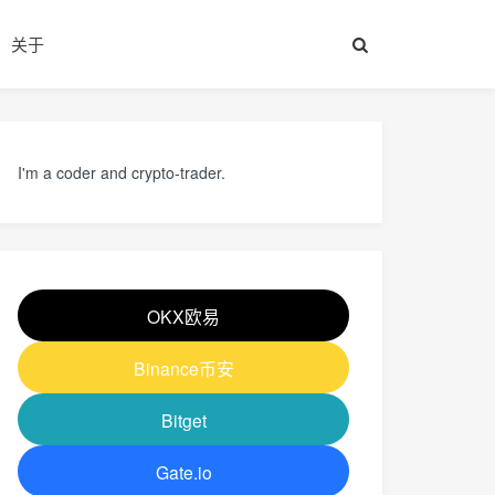
关于
I'm a coder and crypto-trader.
OKX欧易
Binance币安
Bitget
Gate.io