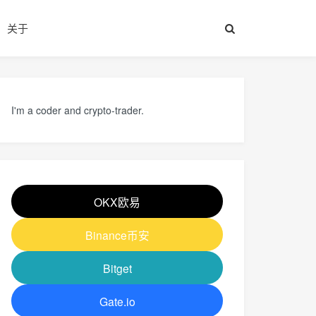
关于
I'm a coder and crypto-trader.
OKX欧易
Binance币安
Bitget
Gate.io