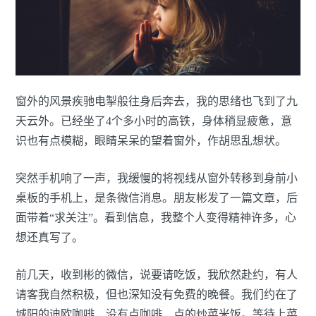
窗外的风景疾驰电掣般往身后奔去，我的思绪也飞到了九
天云外。已经坐了4个多小时的高铁，身体稍显疲惫，意
识也有点模糊，眼睛呆呆的望着窗外，作胡思乱想状。
突然手机响了一声，我缓慢的将视线从窗外转移到身前小
桌板的手机上，是条微信消息。朋友彬发了一篇文章，后
面带着“求关注”。看到信息，我整个人变得精神许多，心
想还真写了。
前几天，收到彬的微信，说要请吃饭，我欣然赴约，有人
请客我自然积极，但也深知没有免费的晚餐。我们约在了
城阳的迪欧咖啡，没有点咖啡，点的炒菜米饭。等待上菜