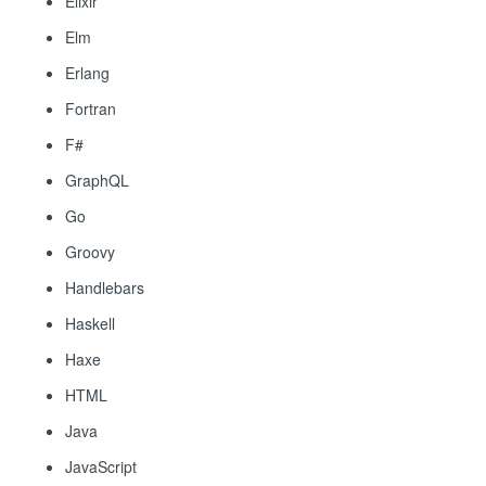
Elixir
Elm
Erlang
Fortran
F#
GraphQL
Go
Groovy
Handlebars
Haskell
Haxe
HTML
Java
JavaScript