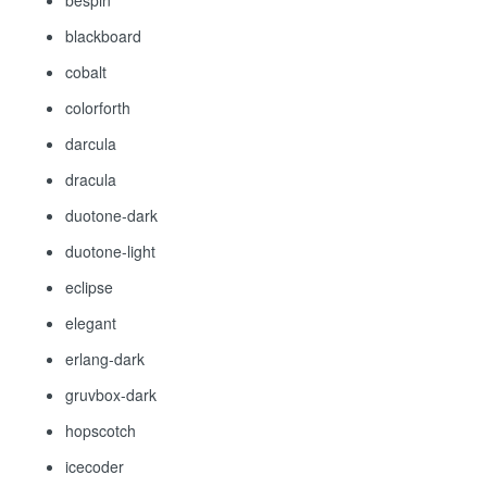
blackboard
cobalt
colorforth
darcula
dracula
duotone-dark
duotone-light
eclipse
elegant
erlang-dark
gruvbox-dark
hopscotch
icecoder