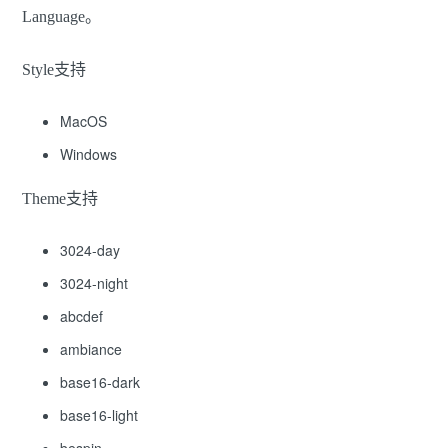
Language。
Style支持
MacOS
Windows
Theme支持
3024-day
3024-night
abcdef
ambiance
base16-dark
base16-light
bespin