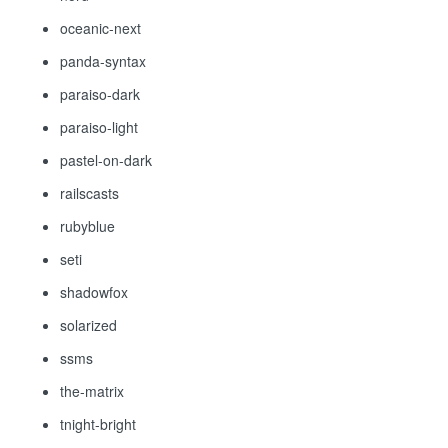
oceanic-next
panda-syntax
paraiso-dark
paraiso-light
pastel-on-dark
railscasts
rubyblue
seti
shadowfox
solarized
ssms
the-matrix
tnight-bright