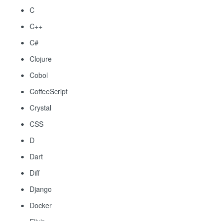
C
C++
C#
Clojure
Cobol
CoffeeScript
Crystal
CSS
D
Dart
Diff
Django
Docker