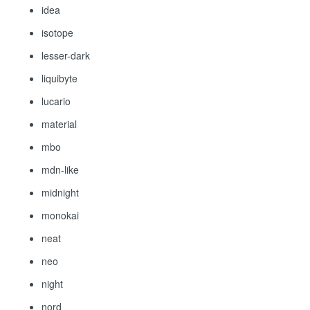
idea
isotope
lesser-dark
liquibyte
lucario
material
mbo
mdn-like
midnight
monokai
neat
neo
night
nord