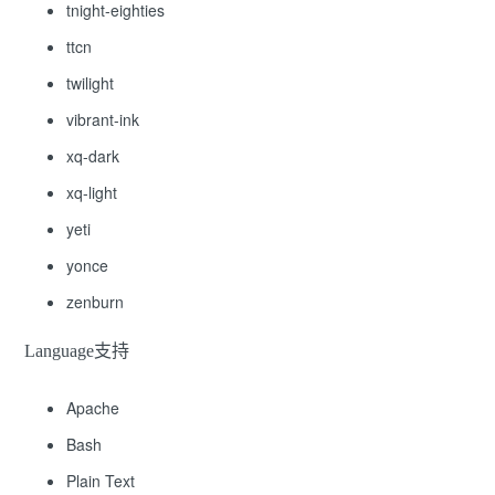
tnight-eighties
ttcn
twilight
vibrant-ink
xq-dark
xq-light
yeti
yonce
zenburn
Language支持
Apache
Bash
Plain Text