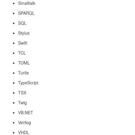
Smalltalk
SPARQL
SQL
Stylus
Swift
TCL
TOML
Turtle
TypeScript
TSX
Twig
VB.NET
Verilog
VHDL