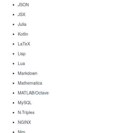
JSON
JSX
Julia
Kotlin
LaTeX
Lisp
Lua
Markdown
Mathematica
MATLAB/Octave
MySQL
N-Triples
NGINX
Nim