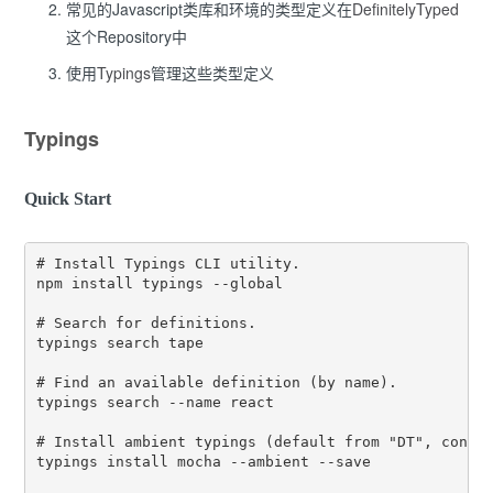
常见的Javascript类库和环境的类型定义在
DefinitelyTyped
这个Repository中
使用
Typings
管理这些类型定义
Typings
Quick Start
# Install Typings CLI utility.

npm install typings --global

# Search for definitions.

typings search tape

# Find an available definition (by name).

typings search --name react

# Install ambient typings (default from "DT", config
typings install mocha --ambient --save
