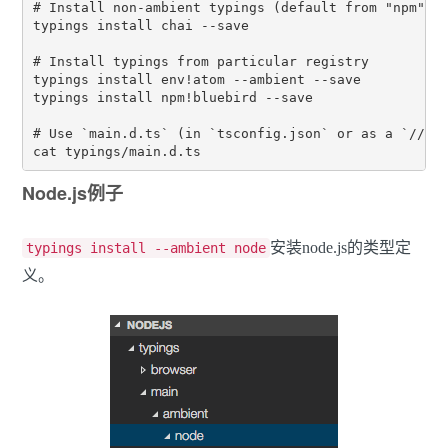
# Install non-ambient typings (default from "npm" re
typings install chai --save

# Install typings from particular registry

typings install env!atom --ambient --save

typings install npm!bluebird --save

# Use `main.d.ts` (in `tsconfig.json` or as a `///` 
Node.js例子
安装node.js的类型定
typings install --ambient node
义。