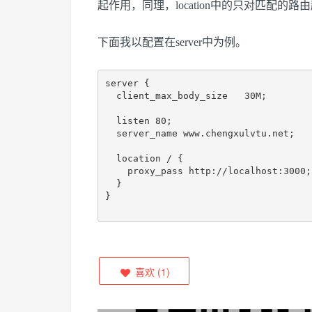
起作用，同理，location中的只对匹配的路
下面我以配置在server中为例。
server {

  client_max_body_size   30M;

  listen 80;

  server_name www.chengxulvtu.net;

  location / {

    proxy_pass http://localhost:3000;

  }

}

喜欢
(
1
)