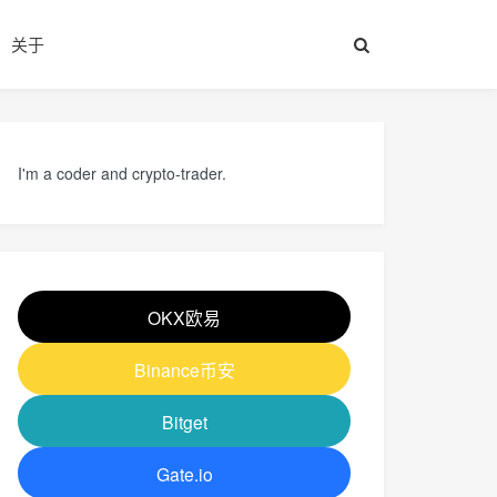
关于
I'm a coder and crypto-trader.
OKX欧易
Binance币安
Bitget
Gate.io