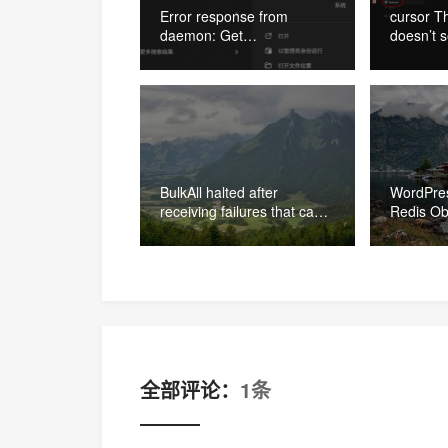
Error response from
cursor T
daemon: Get
doesn’t s
“https://registry-
的解决办
1.docker.io/v2/”:
proxyconnect tcp: dial tcp
127.0.0.1:33210: connect:
connection refused 的解决
办法
BulkAll halted after
WordPr
receiving failures that can
Redis O
not be retried from _bulk 的
站打不开
解决办法
全部评论：
1条