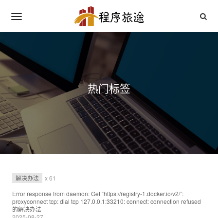
热门标签
解决办法
x 61
Error response from daemon: Get “https://registry-1.docker.io/v2/”:
proxyconnect tcp: dial tcp 127.0.0.1:33210: connect: connection refused
的解决办法
2025-08-27